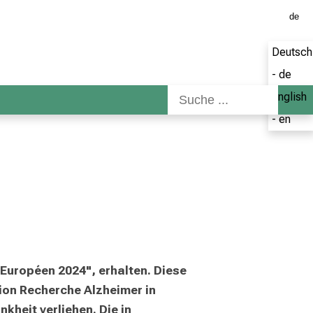
de
Deutsch
- de
English
- en
uropéen 2024", erhalten. Diese 
ion Recherche Alzheimer in 
eit verliehen. Die in 