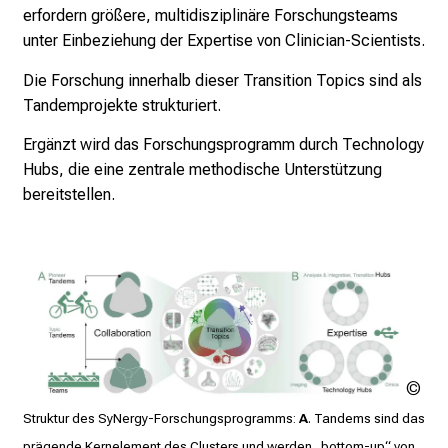
erfordern größere, multidisziplinäre Forschungsteams
unter Einbeziehung der Expertise von Clinician-Scientists.
Die Forschung innerhalb dieser Transition Topics sind als
Tandemprojekte strukturiert.
Ergänzt wird das Forschungsprogramm durch Technology
Hubs, die eine zentrale methodische Unterstützung
bereitstellen.
Th
Mis
Struktur des SyNergy-Forschungsprogramms:
A
. Tandems sind das
/ T
prägende Kernelement des Clusters und werden „bottom-up“ von