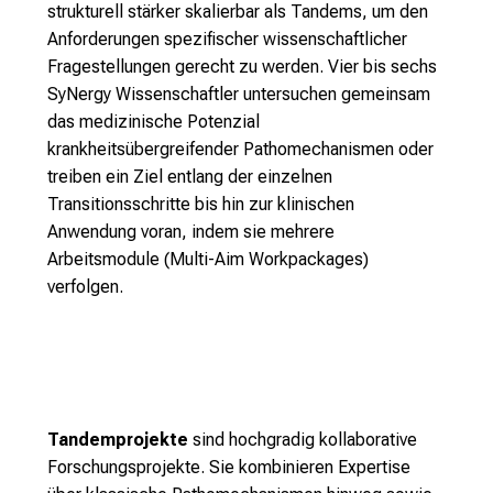
Tandem Projects Research Area C
strukturell stärker skalierbar als Tandems, um den
Inflammatory axon degeneration as a
Anforderungen spezifischer wissenschaftlicher
Tailored approaches to improve
consequence of metabolic
Fragestellungen gerecht zu werden. Vier bis sechs
circuit rewiring across CNS
Comparative analysis of marrow-
vulnerability
SyNergy Wissenschaftler untersuchen gemeinsam
pathologies
derived immune cells across brain
Kerschensteiner, Misgeld
Bareyre, Wahl
das medizinische Potenzial
diseases
krankheitsübergreifender Pathomechanismen oder
Ertürk, Liesz
Mitochondrial Control of Metabolic
treiben ein Ziel entlang der einzelnen
Plasticity During Oligodendrocyte
Astrocyte mitochondrial regulation in
Transitionsschritte bis hin zur klinischen
Differentiation and Myelination
metabolic control
Anwendung voran, indem sie mehrere
Perocchi, Harbauer, Simons
García Cáceres, Perocchi
Arbeitsmodule (Multi-Aim Workpackages)
Analysis of remyelination factors
Myeloid cell entry and polarization in
verfolgen.
across species and injury conditions
the inflamed and ischemic CNS
Hemmer, Misgeld
Dichgans, Kerschensteiner
Tandemprojekte
sind hochgradig kollaborative
Forschungsprojekte. Sie kombinieren Expertise