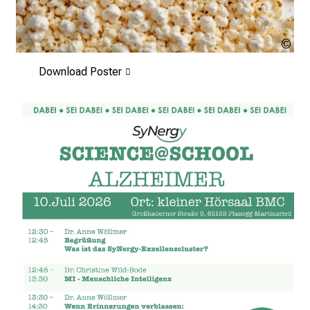
ad
kts
Download Poster