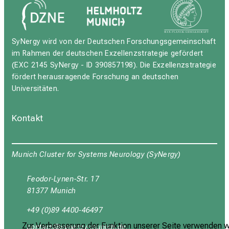
SyNergy wird von der Deutschen Forschungsgemeinschaft
im Rahmen der deutschen Exzellenzstrategie gefördert
(EXC 2145 SyNergy - ID 390857198). Die Exzellenzstrategie
fördert herausragende Forschung an deutschen
Universitäten.
Kontakt
Munich Cluster for Systems Neurology (SyNergy)
Feodor-Lynen-Str. 17
81377 Munich
+49 (0)89 4400-46497
Zur Verbesserung der Funktion unserer Seite verwenden w
yüubgyb
cјuipxSј_vSfulyzsmi