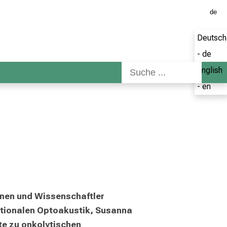
de
Deutsch
- de
English
- en
nnen und Wissenschaftler 
lationalen Optoakustik, Susanna 
e zu onkolytischen 